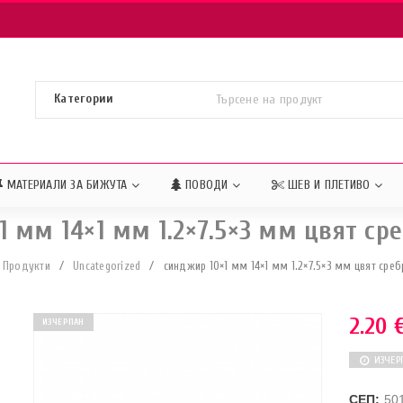
МАТЕРИАЛИ ЗА БИЖУТА
ПОВОДИ
ШЕВ И ПЛЕТИВО
1 мм 14×1 мм 1.2×7.5×3 мм цвят сре
Продукти
/
Uncategorized
/
синджир 10×1 мм 14×1 мм 1.2×7.5×3 мм цвят среб
2.20
ИЗЧЕРПАН
ИЗЧЕР
СЕП:
50