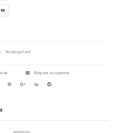
:
Uncategorized
атай
Изпрати на приятел
И