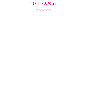
1.38
€
/ 2.70 лв.