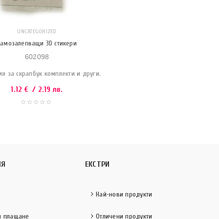
UNCATEGORIZED
Самозалепващи 3D стикери
602098
я за скрапбук комплекти и други.
1.12
€
/ 2.19 лв.
ИЯ
ЕКСТРИ
Най-нови продукти
и плащане
Отличени продукти