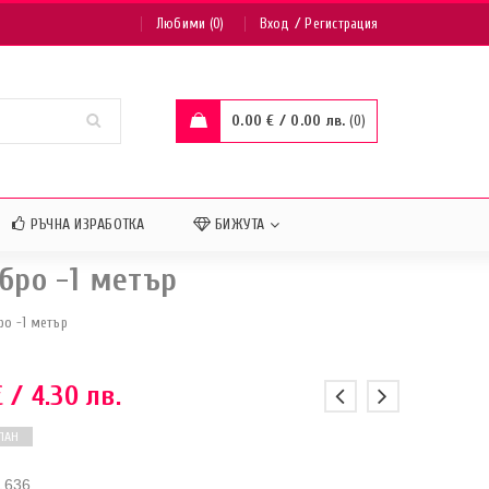
/
Любими (0)
Вход
Регистрация
0.00
€
/ 0.00 лв.
0
РЪЧНА ИЗРАБОТКА
БИЖУТА
бро -1 метър
ро -1 метър
€
/ 4.30 лв.
ПАН
1636