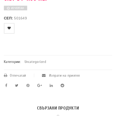
ИЗЧЕРПАН
СЕП:
501649
    Добави в любими
Категории:
Uncategorized
Отпечатай
Изпрати на приятел
СВЪРЗАНИ ПРОДУКТИ