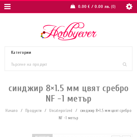
0.00
€
/ 0.00 лв.
0
синджир 8×1.5 мм цвят сребро
NF -1 метър
Начало
/
Продукти
/
Uncategorized
/
синджир 8×1.5 мм цвят сребро
NF -1 метър