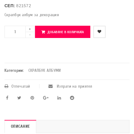
СЕП:
821572
Скрапбук албум за декорация
ДОБАВЯНЕ В КОЛИЧКАТА
    Добави в любими
Категории:
СКРАПБУК АЛБУМИ
Отпечатай
Изпрати на приятел
ОПИСАНИЕ