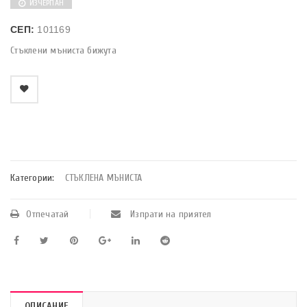
ИЗЧЕРПАН
СЕП:
101169
Стъклени мъниста бижута
    Добави в любими
Категории:
СТЪКЛЕНА МЪНИСТА
Отпечатай
Изпрати на приятел
ОПИСАНИЕ