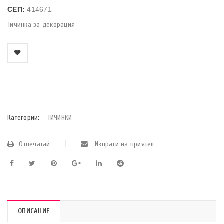
СЕП:
414671
Тичинка за декорация
    Добави в любими
Категории:
ТИЧИНКИ
Отпечатай
Изпрати на приятел
ОПИСАНИЕ