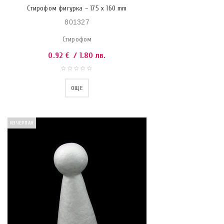
Стирофом фигурка – 175 x 160 mm
801327
Стирофом
0.92
€
/ 1.80 лв.
ОЩЕ
ИЗЧЕРПАН