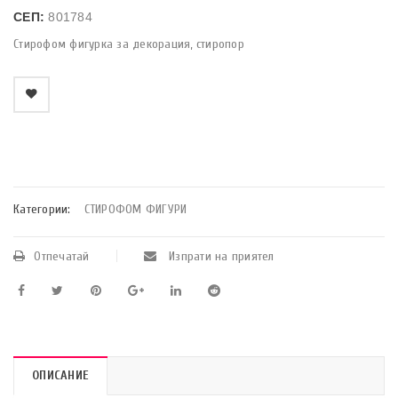
СЕП:
801784
Стирофом фигурка за декорация, стиропор
    Добави в любими
Категории:
СТИРОФОМ ФИГУРИ
Отпечатай
Изпрати на приятел
ОПИСАНИЕ