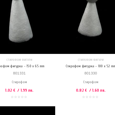
СТИРОФОМ ФИГУРИ
СТИРОФОМ ФИГУРИ
рофом фигурка – 150 x 65 mm
Стирофом фигурка – 100 x 52 m
801331
801330
Стирофом
Стирофом
1.02
€
/ 1.99 лв.
0.82
€
/ 1.60 лв.