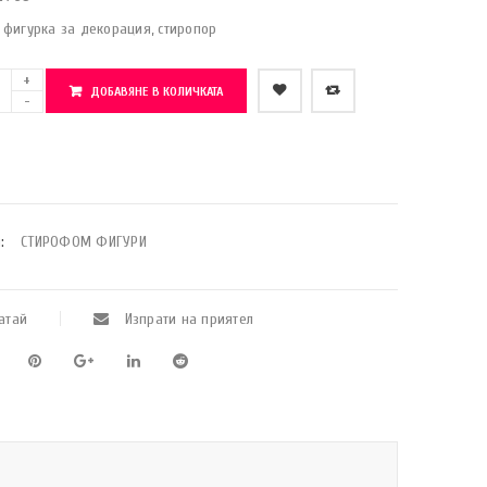
фигурка за декорация, стиропор
ДОБАВЯНЕ В КОЛИЧКАТА
    Добави в любими
:
СТИРОФОМ ФИГУРИ
атай
Изпрати на приятел