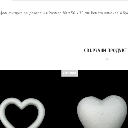
офом фигурка за декорация Размер 80 x 56 x 30 mm Цената включва 4 бр
СВЪРЗАНИ ПРОДУКТ
ИЗЧЕРПАН