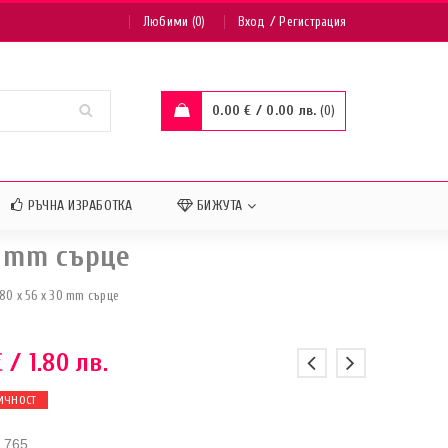
/
Любими (0)
Вход
Регистрация
0.00
€
/ 0.00 лв.
0
РЪЧНА ИЗРАБОТКА
БИЖУТА
0 mm сърце
0 x 56 x 30 mm сърце
€
/ 1.80 лв.
ИЧНОСТ
1765