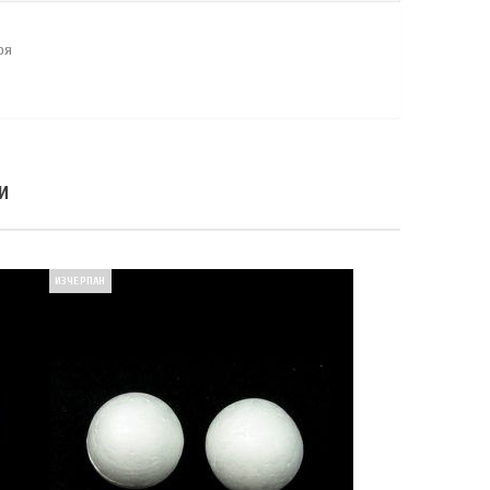
оя
И
ИЗЧЕРПАН