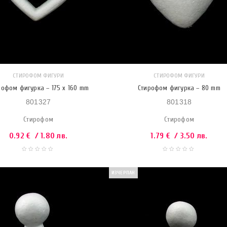
СТИРОФОМ ФИГУРИ
СТИРОФОМ ФИГУРИ
рофом фигурка – 175 x 160 mm
Стирофом фигурка – 80 mm
801327
801318
Стирофом
Стирофом
0.92
€
/ 1.80 лв.
1.79
€
/ 3.50 лв.
ИЗЧЕРПАН