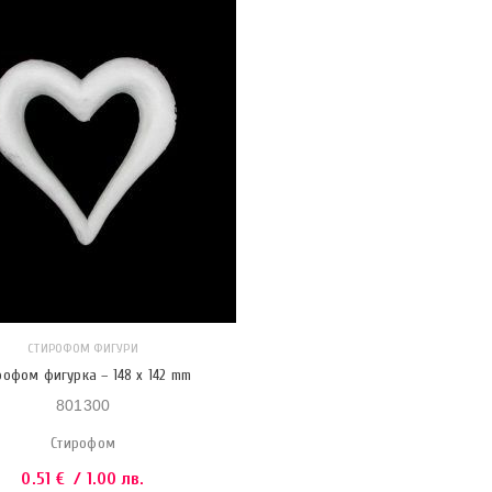
СТИРОФОМ ФИГУРИ
рофом фигурка – 148 x 142 mm
801300
Стирофом
0.51
€
/ 1.00 лв.