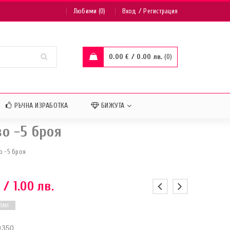
/
Любими (0)
Вход
Регистрация
0.00
€
/ 0.00 лв.
0
РЪЧНА ИЗРАБОТКА
БИЖУТА
о -5 броя
о -5 броя
€
/ 1.00 лв.
ПАН
9350