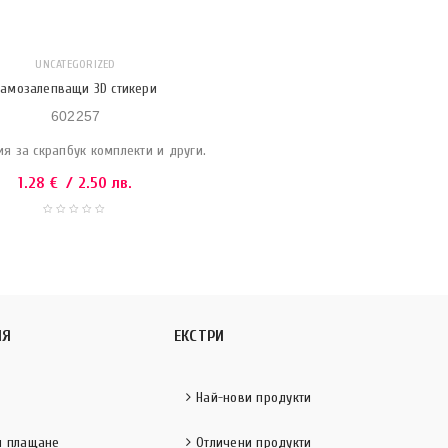
UNCATEGORIZED
Самозалепващи 3D стикери
602257
я за скрапбук комплекти и други.
1.28
€
/ 2.50 лв.
ИЯ
ЕКСТРИ
Най-нови продукти
и плащане
Отличени продукти