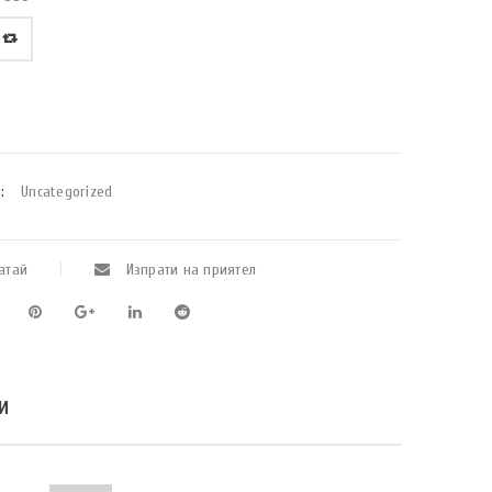
:
Uncategorized
атай
Изпрати на приятел
И