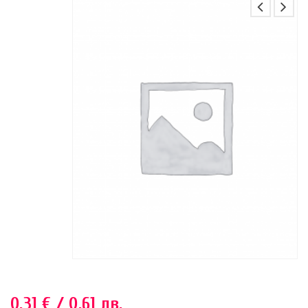
0.31
€
/ 0.61 лв.