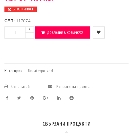
В НАЛИЧНОСТ
СЕП:
117074
ДОБАВЯНЕ В КОЛИЧКАТА
    Добави в любими
Категории:
Uncategorized
Отпечатай
Изпрати на приятел
СВЪРЗАНИ ПРОДУКТИ