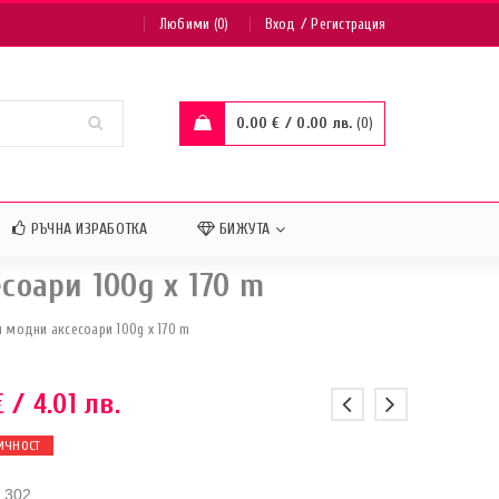
/
Любими (0)
Вход
Регистрация
0.00
€
/ 0.00 лв.
0
РЪЧНА ИЗРАБОТКА
БИЖУТА
соари 100g x 170 m
 модни аксесоари 100g x 170 m
€
/ 4.01 лв.
ИЧНОСТ
1302