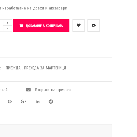
 изработване на дрехи и аксесоари
ДОБАВЯНЕ В КОЛИЧКАТА
    Добави в любими
:
ПРЕЖДА
,
ПРЕЖДА ЗА МАРТЕНИЦИ
атай
Изпрати на приятел