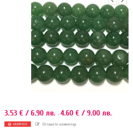
3.53
€
/ 6.90 лв.
4.60
€
/ 9.00 лв.
–
Оставете коментар
НАЛИЧНО