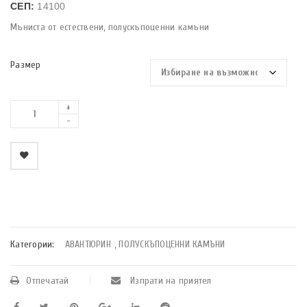
СЕП:
14100
Мъниста от естествени, полускъпоценни камъни
Размер
    Добави в любими
Категории:
АВАНТЮРИН
,
ПОЛУСКЪПОЦЕННИ КАМЪНИ
Отпечатай
Изпрати на приятел