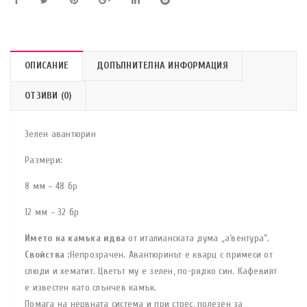
ОПИСАНИЕ
ДОПЪЛНИТЕЛНА ИНФОРМАЦИЯ
ОТЗИВИ (0)
Зелен авантюрин
Размери:
8 мм – 48 бр
12 мм – 32 бр
Името на камъка идва
от италианската дума „а’вентура”.
Свойства :
Непрозрачен. Авантюринът е кварц с примеси от
слюди и хематит. Цветът му е зелен, по-рядко син. Кафевият
е известен като слънчев камък.
Помага на нервната система и при стрес, полезен за