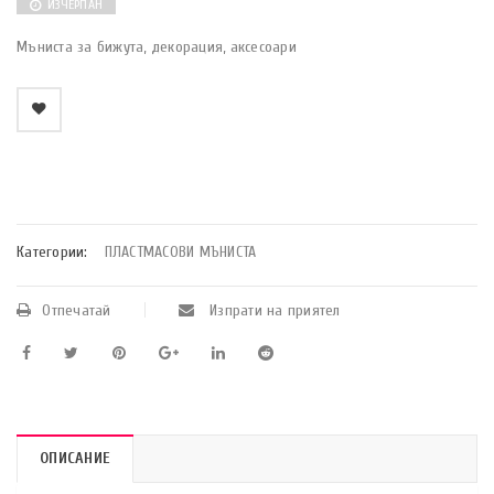
ИЗЧЕРПАН
Мъниста за бижута, декорация, аксесоари
    Добави в любими
Категории:
ПЛАСТМАСОВИ МЪНИСТА
Отпечатай
Изпрати на приятел
ОПИСАНИЕ