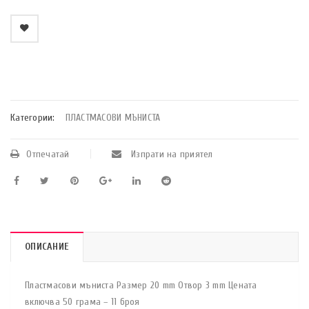
    Добави в любими
Категории:
ПЛАСТМАСОВИ МЪНИСТА
Отпечатай
Изпрати на приятел
ОПИСАНИЕ
Пластмасови мъниста Размер 20 mm Отвор 3 mm Цената
включва 50 грама – 11 броя