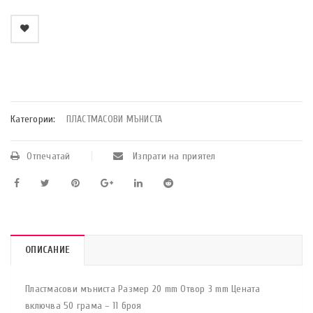
    Добави в любими
Категории:
ПЛАСТМАСОВИ МЪНИСТА
Отпечатай
Изпрати на приятел
ОПИСАНИЕ
Пластмасови мъниста Размер 20 mm Отвор 3 mm Цената
включва 50 грама – 11 броя