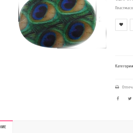
Пластмасо
    Добави в любими
Категории
Отпеч
НИЕ