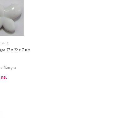
НИСТА
да 27 x 22 x 7 mm
ви бижута
 лв.