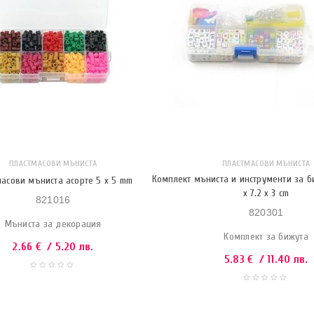
ПЛАСТМАСОВИ МЪНИСТА
ПЛАСТМАСОВИ МЪНИСТА
Комплект мъниста и инструменти за би
масови мъниста асорте 5 x 5 mm
x 7.2 x 3 cm
821016
820301
Мъниста за декорация
Комплект за бижута
2.66
€
/ 5.20 лв.
5.83
€
/ 11.40 лв.