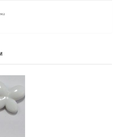
ама
И