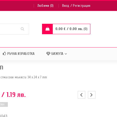
/
Любими (0)
Вход
Регистрация
0.00
€
/ 0.00 лв.
0
РЪЧНА ИЗРАБОТКА
БИЖУТА
m
стмасови мъниста 34 x 24 x 7 mm
/ 1.19 лв.
ПАН
3043