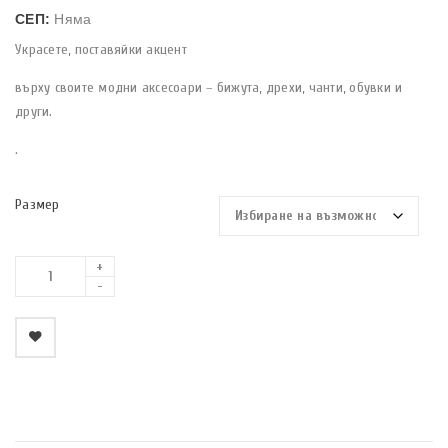
СЕП:
Няма
Украсете, поставяйки акцент
върху своите модни аксесоари – бижута, дрехи, чанти, обувки и
други.
.
Размер
    Добави в любими