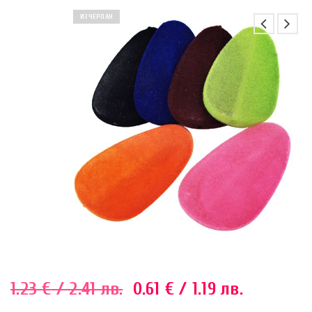
ИЗЧЕРПАН
1.23
€
/ 2.41 лв.
0.61
€
/ 1.19 лв.