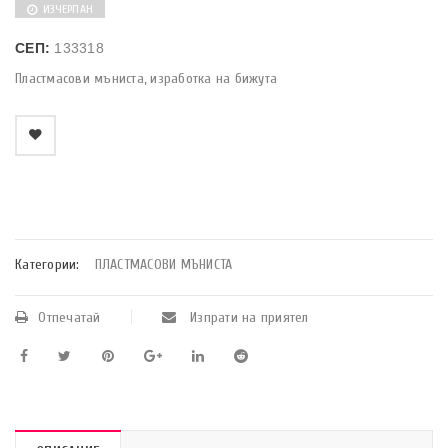
ИЗЧЕРПАН
СЕП:
133318
Пластмасови мъниста, изработка на бижута
    Добави в любими
Категории:
ПЛАСТМАСОВИ МЪНИСТА
Отпечатай
Изпрати на приятел