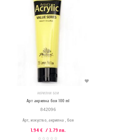
АКРИЛНИ БОИ
Арт акрилна боя 100 ml
842096
Арт, изкуство, акрилна , боя
1.94
€
/ 3.79 лв.