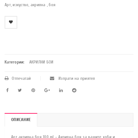
Арт, изкуство, акрилна , боя
    Добави в любими
Категории:
АКРИЛНИ БОИ
Отпечатай
Изпрати на приятел
ОПИСАНИЕ
Арт акрилна боя 100 ml – Акрилна боя за вашите хоби и