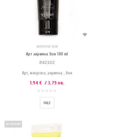
АКРИЛНИ БОИ
Арт акрилна боя 100 ml
842102
Арт, изкуство, акрилна , боя
1.94
€
/ 3.79 лв.
ОЩЕ
ИЗЧЕРПАН