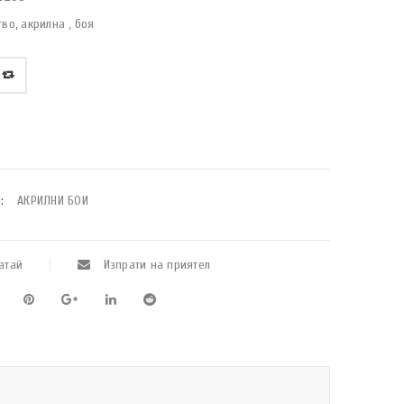
тво, акрилна , боя
:
АКРИЛНИ БОИ
атай
Изпрати на приятел