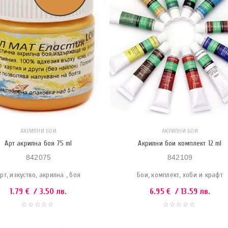
АКРИЛНИ БОИ
АКРИЛНИ БОИ
Арт акрилна боя 75 ml
Акрилни бои комплект 12 ml
842075
842109
рт, изкуство, акрилна , боя
Бои, комплект, хоби и крафт
1.79
€
/ 3.50 лв.
6.95
€
/ 13.59 лв.