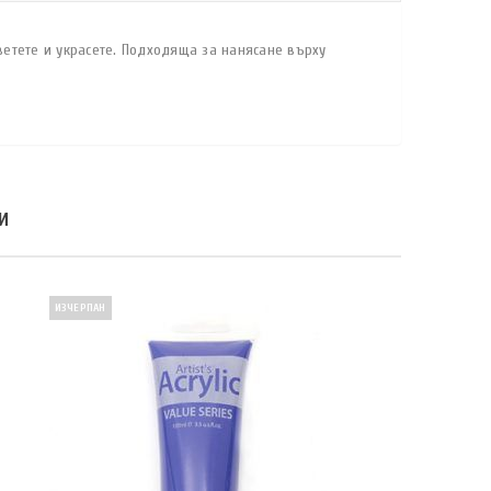
ветете и украсете. Подходяща за нанясане върху
И
ИЗЧЕРПАН