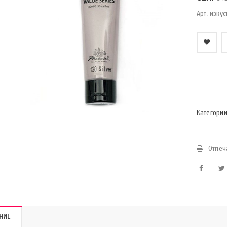
Арт, изкус
    Добави в любими
Категории
Отпеч
НИЕ