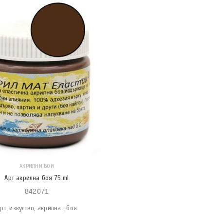
АКРИЛНИ БОИ
Арт акрилна боя 75 ml
842071
рт, изкуство, акрилна , боя