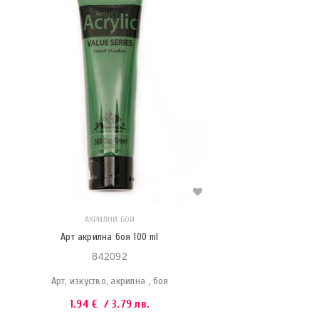
АКРИЛНИ БОИ
Арт акрилна боя 100 ml
842092
Арт, изкуство, акрилна , боя
1.94
€
/ 3.79 лв.