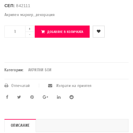
СЕП:
842111
Акрилен маркер, декорация
ДОБАВЯНЕ В КОЛИЧКАТА
    Добави в любими
Категории:
АКРИЛНИ БОИ
Отпечатай
Изпрати на приятел
ОПИСАНИЕ