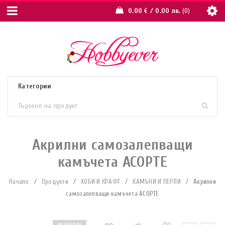
0.00
€
/ 0.00 лв.
0
Акрилни самозалепващи
камъчета АСОРТЕ
Начало
/
Продукти
/
ХОБИ И КРАФТ
/
КАМЪНИ И ПЕРЛИ
/
Акрилни
самозалепващи камъчета АСОРТЕ