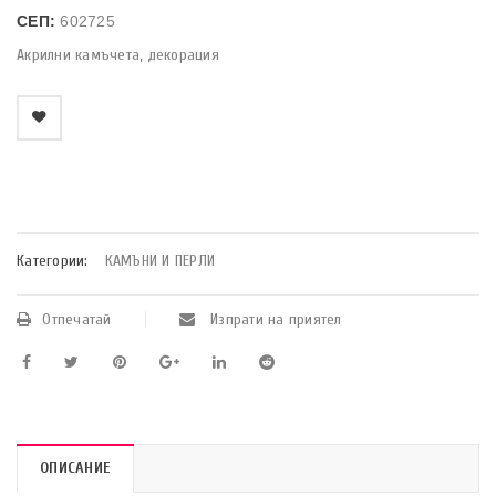
СЕП:
602725
Акрилни камъчета, декорация
    Добави в любими
Категории:
КАМЪНИ И ПЕРЛИ
Отпечатай
Изпрати на приятел
ОПИСАНИЕ