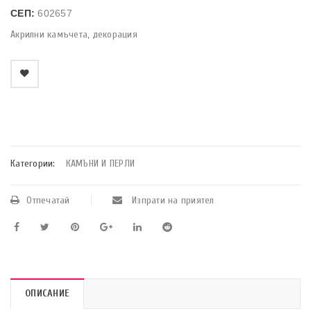
СЕП:
602657
Акрилни камъчета, декорация
    Добави в любими
Категории:
КАМЪНИ И ПЕРЛИ
Отпечатай
Изпрати на приятел
ОПИСАНИЕ