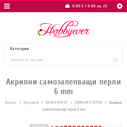
0.00
€
/ 0.00 лв.
0
Акрилни самозалепващи перли
6 mm
Начало
/
Продукти
/
ХОБИ И КРАФТ
/
КАМЪНИ И ПЕРЛИ
/
Акрилни
самозалепващи перли 6 mm