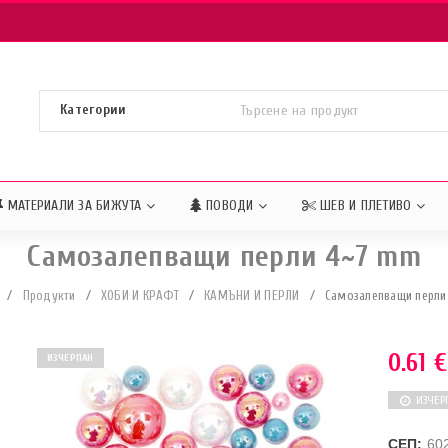
МАТЕРИАЛИ ЗА БИЖУТА
ПОВОДИ
ШЕВ И ПЛЕТИВО
Самозалепващи перли 4~7 mm
/
Продукти
/
ХОБИ И КРАФТ
/
КАМЪНИ И ПЕРЛИ
/
Самозалепващи перли
0.61
€
ИЗЧЕРПАН
ИЗЧЕР
СЕП:
60