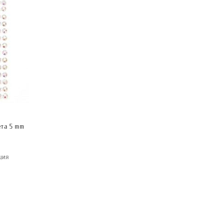
ета 5 mm
ция