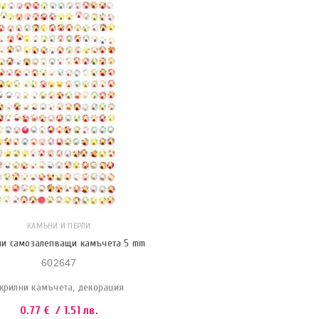
КАМЪНИ И ПЕРЛИ
ни самозалепващи камъчета 5 mm
602647
крилни камъчета, декорация
0.77
€
/ 1.51 лв.