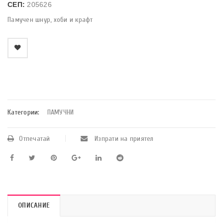
СЕП:
205626
Памучен шнур, хоби и крафт
    Добави в любими
Категории:
ПАМУЧНИ
Отпечатай
Изпрати на приятел
ОПИСАНИЕ