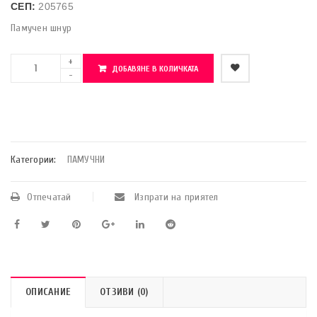
СЕП:
205765
Памучен шнур
ДОБАВЯНЕ В КОЛИЧКАТА
    Добави в любими
Категории:
ПАМУЧНИ
Отпечатай
Изпрати на приятел
ОПИСАНИЕ
ОТЗИВИ (0)