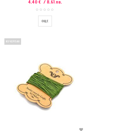
4.40
€
/ 8.61 лв.
ОЩЕ
ИЗЧЕРПАН