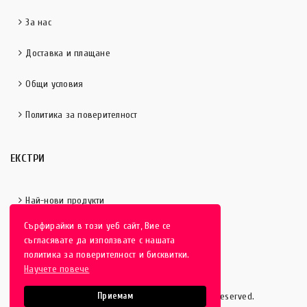
За нас
Доставка и плащане
Общи условия
Политика за поверителност
ЕКСТРИ
Най-нови продукти
Сърфирайки в този уеб сайт, Вие се
Отличени продукти
съгласявате да използвате с нашата
политика за поверителност и бисквитки.
Научете повече
HobbyEver.com
© 2016-2025 - All rights reserved.
Приемам