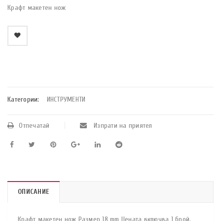
Крафт макетен нож
    Добави в любими
Категории:
ИНСТРУМЕНТИ
Отпечатай
Изпрати на приятел
ОПИСАНИЕ
Крафт макетен нож Размер 18 mm Цената включва 1 брой.