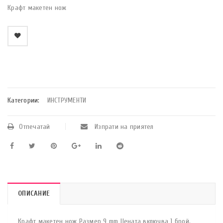
Крафт макетен нож
    Добави в любими
Категории:
ИНСТРУМЕНТИ
Отпечатай
Изпрати на приятел
ОПИСАНИЕ
Крафт макетен нож Размер 9 mm Цената включва 1 брой.