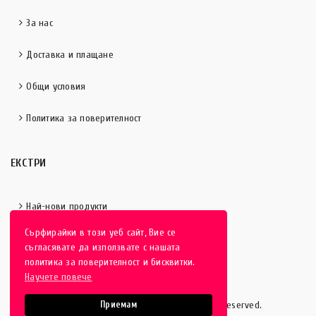
За нас
Доставка и плащане
Общи условия
Политика за поверителност
ЕКСТРИ
Най-нови продукти
Сърфирайки в този уеб сайт, Вие се
Отличени продукти
съгласявате да използвате с нашата
политика за поверителност и бисквитки.
Научете повече
HobbyEver.com
© 2016-2025 - All rights reserved.
Приемам