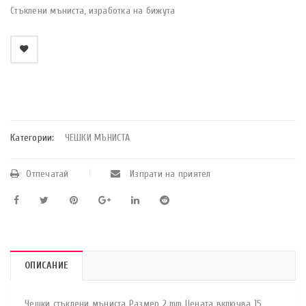
Стъклени мъниста, изработка на бижута
    Добави в любими
Категории:
ЧЕШКИ МЪНИСТА
Отпечатай
Изпрати на приятел
ОПИСАНИЕ
Чешки стъклени мъниста Размер 2 mm Цената включва 15