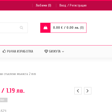
/
Любими (0)
Вход
Регистрация
0.00
€
/ 0.00 лв.
0
РЪЧНА ИЗРАБОТКА
БИЖУТА
ки стъклени мъниста 2 mm
/ 1.19 лв.
ПАН
4571