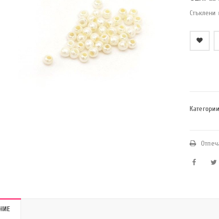
Стъклени 
    Добави в любими
Категории
Отпеч
НИЕ