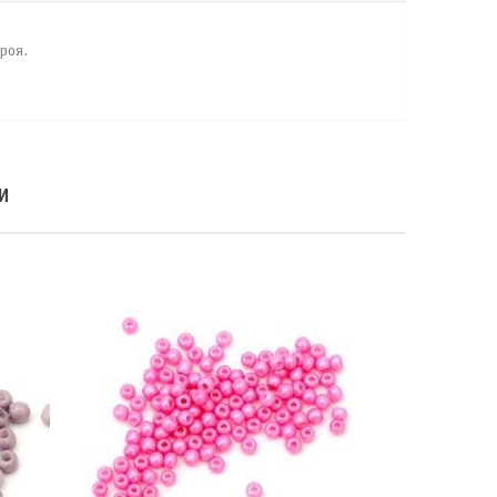
роя.
И