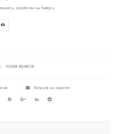
мъниста, изработка на бижута
:
ЧЕШКИ МЪНИСТА
атай
Изпрати на приятел