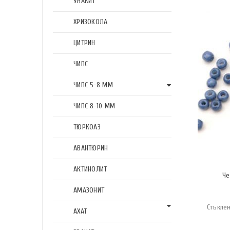
УНАКИТ
ХРИЗОКОЛА
ЦИТРИН
ЧИПС
ЧИПС 5-8 ММ
ЧИПС 8-10 ММ
ТЮРКОАЗ
АВАНТЮРИН
АКТИНОЛИТ
Че
АМАЗОНИТ
Стъкле
АХАТ