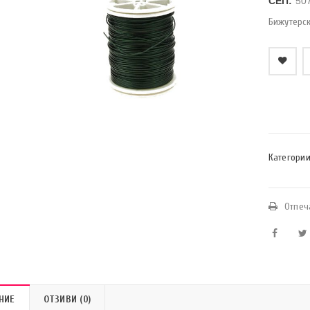
СЕП:
50
Бижутерс
    Добави в любими
Категории
Отпеч
НИЕ
ОТЗИВИ (0)