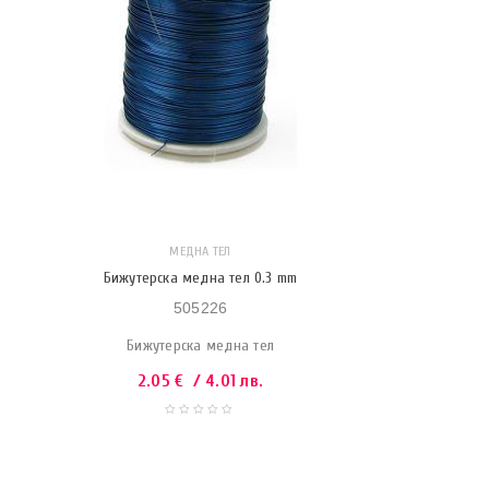
МЕДНА ТЕЛ
Бижутерска медна тел 0.3 mm
505226
Бижутерска медна тел
2.05
€
/ 4.01 лв.