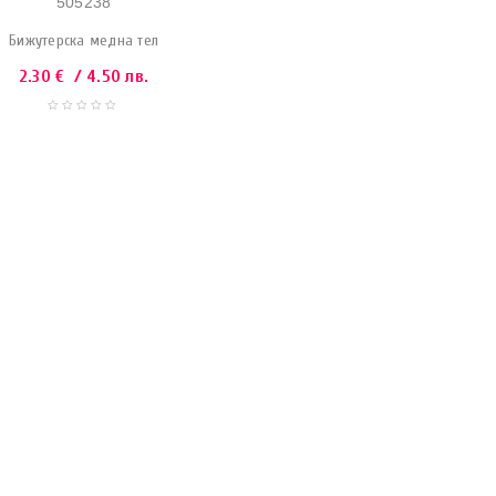
505238
Бижутерска медна тел
2.30
€
/ 4.50 лв.