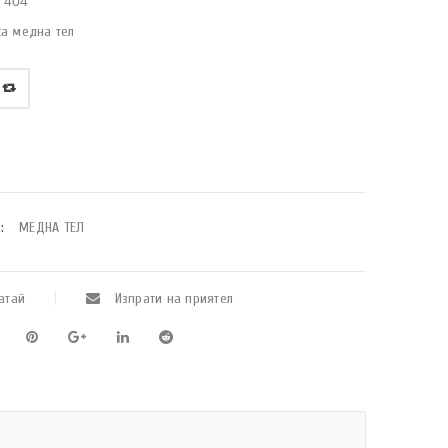
7404
ка медна тел
:
МЕДНА ТЕЛ
атай
Изпрати на приятел