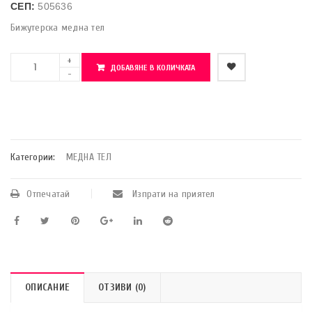
СЕП:
505636
Бижутерска медна тел
ДОБАВЯНЕ В КОЛИЧКАТА
    Добави в любими
Категории:
МЕДНА ТЕЛ
Отпечатай
Изпрати на приятел
ОПИСАНИЕ
ОТЗИВИ (0)