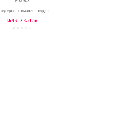
503903
ижутерска стоманена корда
1.64
€
/ 3.21 лв.