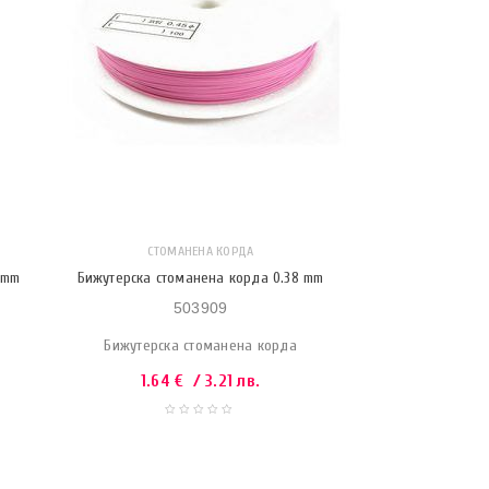
СТОМАНЕНА КОРДА
 mm
Бижутерска стоманена корда 0.38 mm
503909
Бижутерска стоманена корда
1.64
€
/ 3.21 лв.