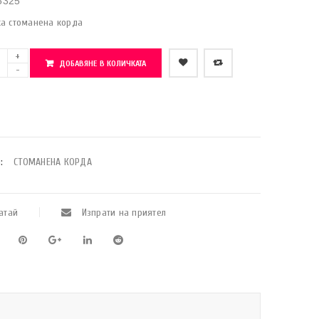
5325
ка стоманена корда
ДОБАВЯНЕ В КОЛИЧКАТА
    Добави в любими
:
СТОМАНЕНА КОРДА
атай
Изпрати на приятел