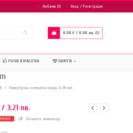
/
Любими (0)
Вход
Регистрация
0.00
€
/ 0.00 лв.
0
РЪЧНА ИЗРАБОТКА
БИЖУТА
mm
А
/
Бижутерска стоманена корда 0.38 mm
/ 3.21 лв.
Оставете коментар
ИЧНОСТ