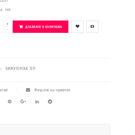
6207
ка тел
ДОБАВЯНЕ В КОЛИЧКАТА
    Добави в любими
:
БИЖУТЕРСКА ТЕЛ
атай
Изпрати на приятел