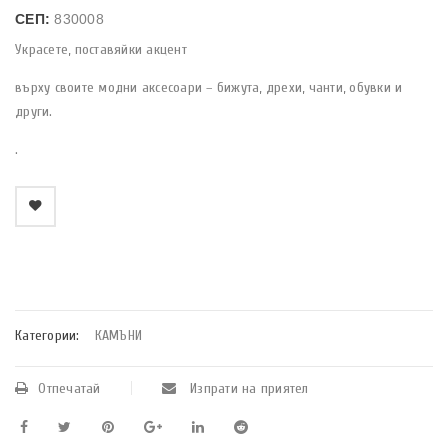
СЕП:
830008
Украсете, поставяйки акцент
върху своите модни аксесоари – бижута, дрехи, чанти, обувки и
други.
.
    Добави в любими
Категории:
КАМЪНИ
Отпечатай
Изпрати на приятел