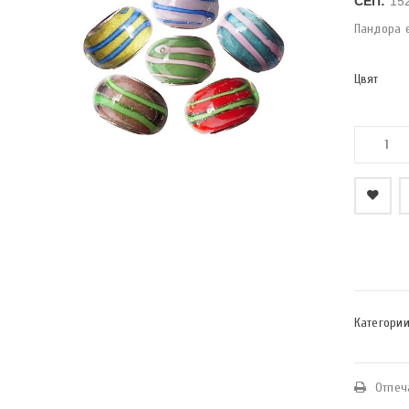
СЕП:
15
Пандора 
Цвят
    Добави в любими
Категории
Отпеч