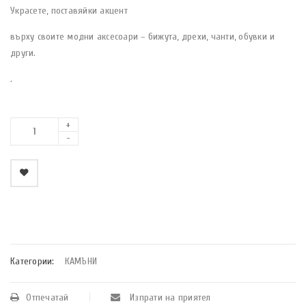
Украсете, поставяйки акцент
върху своите модни аксесоари – бижута, дрехи, чанти, обувки и
други.
.
    Добави в любими
Категории:
КАМЪНИ
Отпечатай
Изпрати на приятел