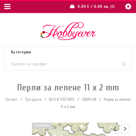
0.00
€
/ 0.00 лв.
0
Перли за лепене 11 x 2 mm
Начало
/
Продукти
/
ШЕВ И ПЛЕТИВО
/
КАМЪНИ
/
Перли за лепене
11 x 2 mm
ИЗЧЕРПАН