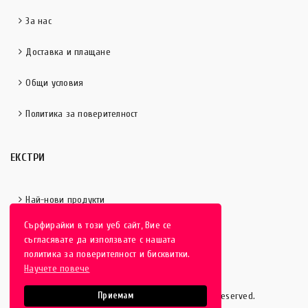
За нас
Доставка и плащане
Общи условия
Политика за поверителност
ЕКСТРИ
Най-нови продукти
Сърфирайки в този уеб сайт, Вие се
Отличени продукти
съгласявате да използвате с нашата
политика за поверителност и бисквитки.
Научете повече
HobbyEver.com
© 2016-2025 - All rights reserved.
Приемам