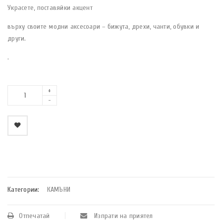
Украсете, поставяйки акцент
върху своите модни аксесоари – бижута, дрехи, чанти, обувки и
други.
.
    Добави в любими
Категории:
КАМЪНИ
Отпечатай
Изпрати на приятел