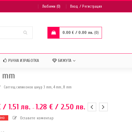
/
Любими (0)
Вход
Регистрация
0.00
€
/ 0.00 лв.
0
РЪЧНА ИЗРАБОТКА
БИЖУТА
8 mm
/
Светещ силиконов шнур 3 mm, 4 mm, 8 mm
€
/ 1.51 лв.
1.28
€
/ 2.50 лв.
–
Оставете коментар
ЧНО