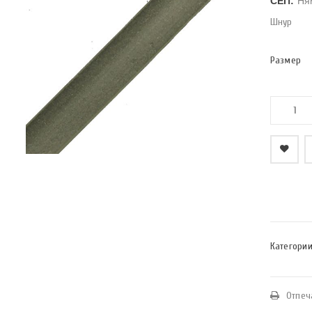
СЕП:
Ня
Шнур
Размер
    Добави в любими
Категории
Отпеч