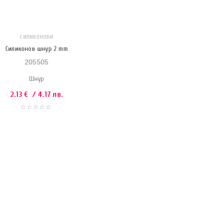
СИЛИКОНОВИ
Силиконов шнур 2 mm
205505
Шнур
2.13
€
/ 4.17 лв.