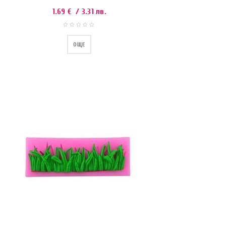
1.69
€
/ 3.31 лв.
ОЩЕ