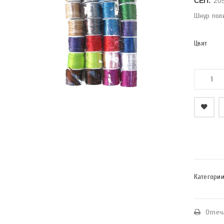
СЕП:
20
Шнур пол
Цвят
    Добави в любими
Категории
Отпеч