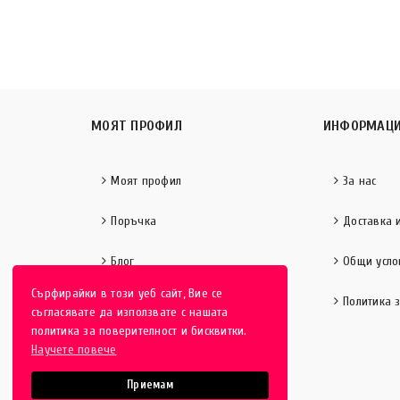
МОЯТ ПРОФИЛ
ИНФОРМАЦ
Моят профил
За нас
Поръчка
Доставка 
Блог
Общи усло
Сърфирайки в този уеб сайт, Вие се
Политика 
съгласявате да използвате с нашата
политика за поверителност и бисквитки.
Научете повече
Приемам