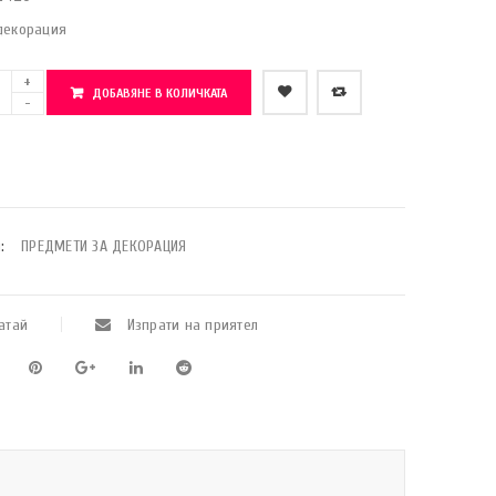
декорация
ДОБАВЯНЕ В КОЛИЧКАТА
    Добави в любими
:
ПРЕДМЕТИ ЗА ДЕКОРАЦИЯ
атай
Изпрати на приятел