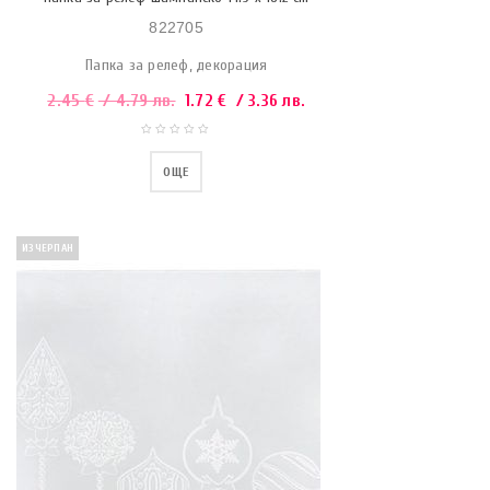
822705
Папка за релеф, декорация
2.45
€
/ 4.79 лв.
1.72
€
/ 3.36 лв.
ОЩЕ
ИЗЧЕРПАН