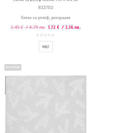
822702
Папка за релеф, декорация
2.45
€
/ 4.79 лв.
1.72
€
/ 3.36 лв.
ОЩЕ
ИЗЧЕРПАН