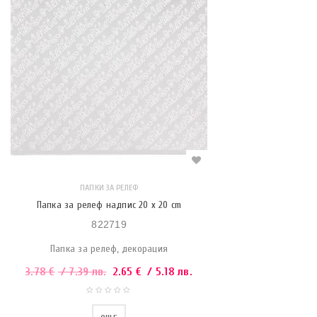
ПАПКИ ЗА РЕЛЕФ
Папка за релеф надпис 20 x 20 cm
822719
Папка за релеф, декорация
3.78
€
/ 7.39 лв.
2.65
€
/ 5.18 лв.