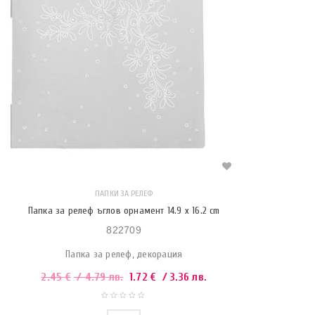
ПАПКИ ЗА РЕЛЕФ
Папка за релеф ъглов орнамент 14.9 x 16.2 cm
822709
Папка за релеф, декорация
2.45
€
/ 4.79 лв.
1.72
€
/ 3.36 лв.