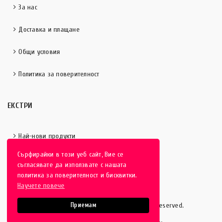
За нас
Доставка и плащане
Общи условия
Политика за поверителност
ЕКСТРИ
Най-нови продукти
Сърфирайки в този уеб сайт, Вие се
Отличени продукти
съгласявате да използвате с нашата
политика за поверителност и бисквитки.
Научете повече
HobbyEver.com
© 2016-2025 - All rights reserved.
Приемам