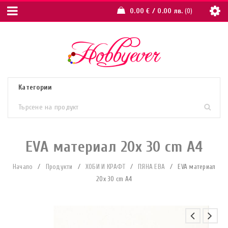
0.00
€
/ 0.00 лв.
0
EVA материал 20x 30 cm A4
Начало
/
Продукти
/
ХОБИ И КРАФТ
/
ПЯНА ЕВА
/
EVA материал
20x 30 cm A4