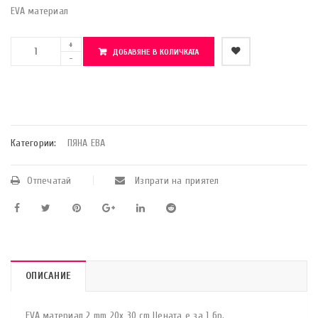
EVA материал
ДОБАВЯНЕ В КОЛИЧКАТА
    Добави в любими
Категории:
ПЯНА ЕВА
Отпечатай
Изпрати на приятел
ОПИСАНИЕ
EVA материал 2 mm 20x 30 cm Цената е за 1 бр.