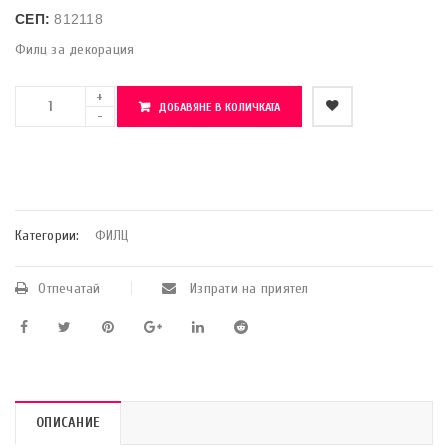
СЕП:
812118
Филц за декорация
ДОБАВЯНЕ В КОЛИЧКАТА
    Добави в любими
Категории:
ФИЛЦ
Отпечатай
Изпрати на приятел
ОПИСАНИЕ