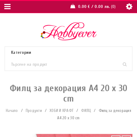
0.00
€
/ 0.00 лв.
0
Филц за декорация A4 20 x 30
cm
Начало
/
Продукти
/
ХОБИ И КРАФТ
/
ФИЛЦ
/
Филц за декорация
A4 20 x 30 cm