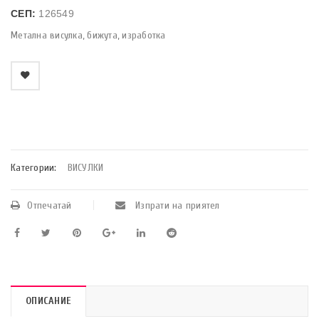
СЕП:
126549
Метална висулка, бижута, изработка
    Добави в любими
Категории:
ВИСУЛКИ
Отпечатай
Изпрати на приятел
ОПИСАНИЕ