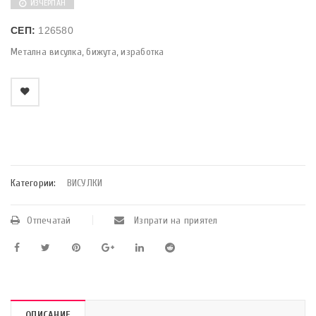
ИЗЧЕРПАН
СЕП:
126580
Метална висулка, бижута, изработка
    Добави в любими
Категории:
ВИСУЛКИ
Отпечатай
Изпрати на приятел
ОПИСАНИЕ