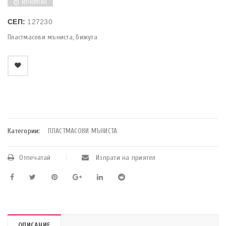
ИЗЧЕРПАН
СЕП:
127230
Пластмасови мъниста, бижута
    Добави в любими
Категории:
ПЛАСТМАСОВИ МЪНИСТА
Отпечатай
Изпрати на приятел
ОПИСАНИЕ