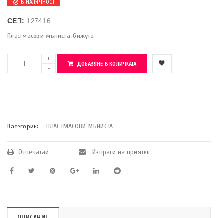
В НАЛИЧНОСТ
СЕП:
127416
Пластмасови мъниста, бижута
ДОБАВЯНЕ В КОЛИЧКАТА
    Добави в любими
Категории:
ПЛАСТМАСОВИ МЪНИСТА
Отпечатай
Изпрати на приятел
ОПИСАНИЕ