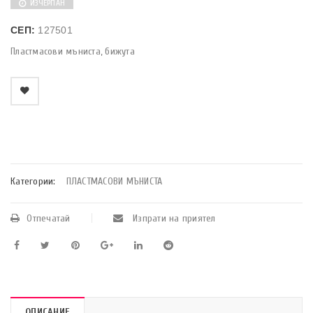
ИЗЧЕРПАН
СЕП:
127501
Пластмасови мъниста, бижута
    Добави в любими
Категории:
ПЛАСТМАСОВИ МЪНИСТА
Отпечатай
Изпрати на приятел
ОПИСАНИЕ